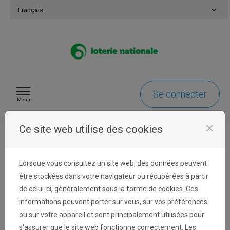
Passer au contenu
Français
Se connecter
Menu
close
Ce site web utilise des cookies
Identification
Lorsque vous consultez un site web, des données peuvent
être stockées dans votre navigateur ou récupérées à partir
de celui-ci, généralement sous la forme de cookies. Ces
Se connecter
informations peuvent porter sur vous, sur vos préférences
ou sur votre appareil et sont principalement utilisées pour
L'adresse e-mail de votre compte est celle
s'assurer que le site web fonctionne correctement. Les
utilisée pour les communications concernant