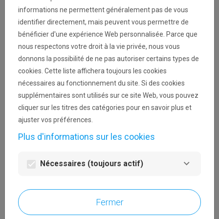
votre demande. Ces communications vous
informations ne permettent généralement pas de vous
parviendront depuis l'adresse noreply@loterie-
identifier directement, mais peuvent vous permettre de
nationale.be.
bénéficier d'une expérience Web personnalisée. Parce que
nous respectons votre droit à la vie privée, nous vous
donnons la possibilité de ne pas autoriser certains types de
cookies. Cette liste affichera toujours les cookies
visibility
nécessaires au fonctionnement du site. Si des cookies
supplémentaires sont utilisés sur ce site Web, vous pouvez
cliquer sur les titres des catégories pour en savoir plus et
Mot de passe perdu ?
ajuster vos préférences.
Se connecter
Plus d'informations sur les cookies
Nécessaires (toujours actif)
Fermer
Première connexion