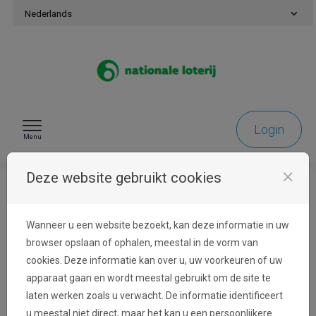
Naar inhoud gaan
Nederlands
Login
Menu
close
Deze website gebruikt cookies
Identificatie
Wanneer u een website bezoekt, kan deze informatie in uw
browser opslaan of ophalen, meestal in de vorm van
cookies. Deze informatie kan over u, uw voorkeuren of uw
Aanmelden
apparaat gaan en wordt meestal gebruikt om de site te
laten werken zoals u verwacht. De informatie identificeert
Het e-mailadres van uw account wordt gebruikt
u meestal niet direct, maar het kan u een persoonlijkere
voor communicatie over uw aanvraag. Deze