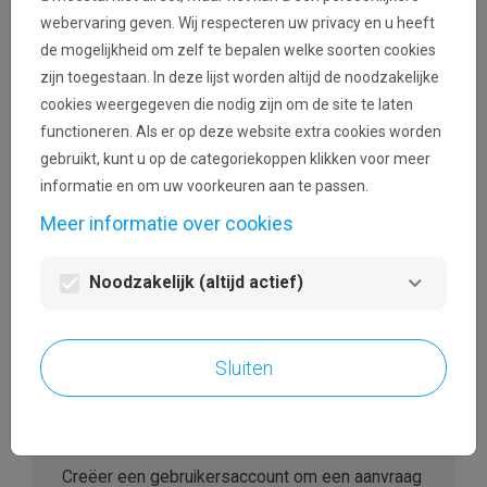
communicatie zal afkomstig zijn van het adres
webervaring geven. Wij respecteren uw privacy en u heeft
noreply@nationale-loterij.be.
de mogelijkheid om zelf te bepalen welke soorten cookies
zijn toegestaan. In deze lijst worden altijd de noodzakelijke
cookies weergegeven die nodig zijn om de site te laten
functioneren. Als er op deze website extra cookies worden
gebruikt, kunt u op de categoriekoppen klikken voor meer
visibility
informatie en om uw voorkeuren aan te passen.
Wachtwoord vergeten?
Meer informatie over cookies
Login
Noodzakelijk (altijd actief)
Sluiten
Een nieuw account aanmaken
Creëer een gebruikersaccount om een aanvraag