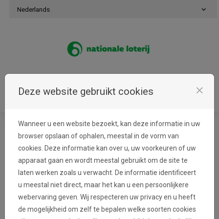
Naar inhoud gaan
Nederlands
Login
close
Deze website gebruikt cookies
Menu
Wanneer u een website bezoekt, kan deze informatie in uw
browser opslaan of ophalen, meestal in de vorm van
Cookies
cookies. Deze informatie kan over u, uw voorkeuren of uw
apparaat gaan en wordt meestal gebruikt om de site te
laten werken zoals u verwacht. De informatie identificeert
Nationale Loterij gebruikt cookies om de
u meestal niet direct, maar het kan u een persoonlijkere
voorkeuren van de bezoekers te kennen en de
webervaring geven. Wij respecteren uw privacy en u heeft
presentatie van deze website te verbeteren.
de mogelijkheid om zelf te bepalen welke soorten cookies
Cookies zijn kleine bestandjes die op uw harde