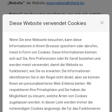
„Website“
: die Website
www.nationallotterie.be
.
„Nutzer“
: der Besucher der Website, der sich ggf. mithilfe
eines verfügbaren Formulars auf der Website registrieren
close
Diese Website verwendet Cookies
lässt.
„Daten der Nationallotterie“
: alles, was auf der Website
Wenn Sie eine Webseite besuchen, kann diese
erscheint, insbesondere Inhalte, Daten, Slogans,
Informationen in Ihrem Browser speichern oder abrufen,
Erwähnungen, Datenbanken, Grafiken, Statistiken, Fotos,
meist in Form von Cookies. Diese Informationen können
sich auf Sie, Ihre Präferenzen oder Ihr Gerät beziehen und
Bilder, Porträts, Illustrationen, Zeichnungen, Logos,
werden meist verwendet, damit die Website so
Bildmarken, Wortmarken, Töne, Filme, Animationsserien,
funktioniert, wie Sie es erwarten. Die Informationen
Reproduktionen, Ideen, Konzepte etc.
identifizieren Sie in der Regel nicht direkt, aber sie können
Ihnen ein personalisierteres Web-Erlebnis bieten. Wir
respektieren Ihre Privatsphäre und Sie haben die
2. Eigentum und Hosting
Möglichkeit zu steuern, welche Arten von Cookies
Die Website gehört der Nationallotterie, einer öffentlich-
zugelassen werden. In dieser Liste werden immer die
rechtlichen Aktiengesellschaft, die durch das Gesetz vom
notwendigen Cookies angezeigt, die für das Funktionieren