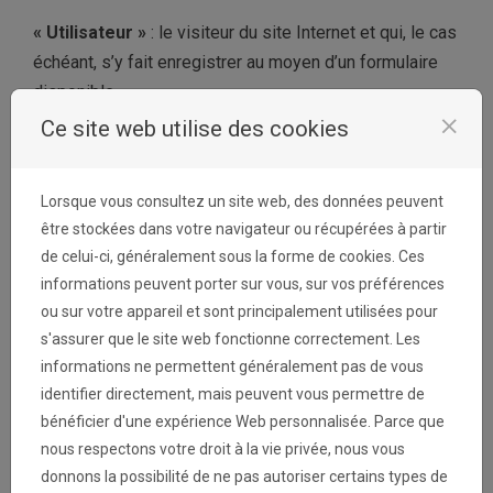
« Utilisateur »
: le visiteur du site Internet et qui, le cas
échéant, s’y fait enregistrer au moyen d’un formulaire
disponible.
close
Ce site web utilise des cookies
« Données de la Loterie Nationale »
: tout ce qui
apparaît sur le site Internet, notamment les contenus,
les données, les slogans, les mentions, les banques
Lorsque vous consultez un site web, des données peuvent
de données, les graphiques, les statistiques, les
être stockées dans votre navigateur ou récupérées à partir
de celui-ci, généralement sous la forme de cookies. Ces
photos, les images, les portraits, les illustrations, les
informations peuvent porter sur vous, sur vos préférences
dessins, les logos, les marques figuratives, les
ou sur votre appareil et sont principalement utilisées pour
marques verbales, les sons, les films, les séries
s'assurer que le site web fonctionne correctement. Les
d’animation, les reproductions, les idées, les concepts,
informations ne permettent généralement pas de vous
etc.
identifier directement, mais peuvent vous permettre de
bénéficier d'une expérience Web personnalisée. Parce que
nous respectons votre droit à la vie privée, nous vous
2. Propriété et hébergement
donnons la possibilité de ne pas autoriser certains types de