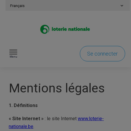
Passer au contenu
Français
Se connecter
Menu
Mentions légales
1. Définitions
« Site Internet »
:
le site Internet
www.loterie-
nationale.be
.